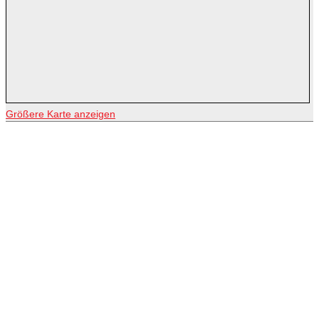
Größere Karte anzeigen
© 2026
anDemos - Institut für angewandte Demokratie- und
Sozialforschung e.V.