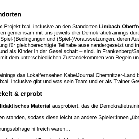
ndorten
m Projekt b:all inclusive an den Standorten
Limbach-Oberfr
n gemeinsam mit uns jeweils drei Demokratietrainings dur
(Spiel-)Bedingungen und (Spiel-)Voraussetzungen, deren Au
tung für gleichberechtigte Teilhabe auseinandergesetzt und i
und als Kinder in der Gesellschaft – sind. In Frankenberg/S
, mit dem unterschiedlichen Zustandekommen von Regeln u
nings das Lokalfernsehen KabelJournal Chemnitzer-Land begl
 b:all inclusive gibt und was sein Team und er als Trainer
kelt & erprobt
idaktisches Material
ausprobiert, das die Demokratietrainin
llen standen, sodass diese leicht an andere Spieler:innen 
einungsabfrage hilfreich waren…