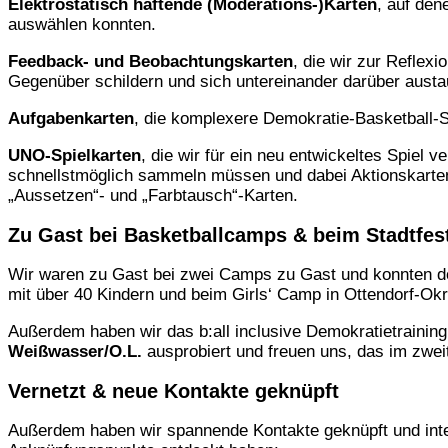
Elektrostatisch haftende (Moderations-)Karten
, auf den
auswählen konnten.
Feedback- und Beobachtungskarten
, die wir zur Reflex
Gegenüber schildern und sich untereinander darüber aus
Aufgabenkarten
, die komplexere Demokratie-Basketball-Sp
UNO-Spielkarten
, die wir für ein neu entwickeltes Spie
schnellstmöglich sammeln müssen und dabei Aktionskarten
„Aussetzen“- und „Farbtausch“-Karten.
Zu Gast bei Basketballcamps & beim Stadtfe
Wir waren zu Gast bei zwei Camps zu Gast und konnten do
mit über 40 Kindern und beim Girls‘ Camp in Ottendorf-Okri
Außerdem haben wir das b:all inclusive Demokratietraini
Weißwasser/O.L.
ausprobiert und freuen uns, das im zwei
Vernetzt & neue Kontakte geknüpft
Außerdem haben wir spannende Kontakte geknüpft und inte