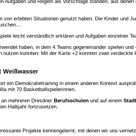
en Aufgaben und Regeln als Vorschläge standen, aus denen 
ion von erlebten Situationen genutzt haben. Die Kinder und
tauschen…
iele leicht verständlich erklären und Aufgaben einzelner T
l verwendet haben, in dem 4 Teams gegeneinander spielen und
 nutzen konnten: Mit der Karte +2 konnten zwei verdeckte 
st Weißwasser
rt ein Demokratietraining in einem anderen Kontext auspro
lla mit 70 Basketballspielerinnen.
ng an mehreren Dresdner
Berufsschulen
und auf einem
Stadt
ten Halbjahr fortzusetzen.
ressante Projekte kennengelernt, mit denen wir uns verne