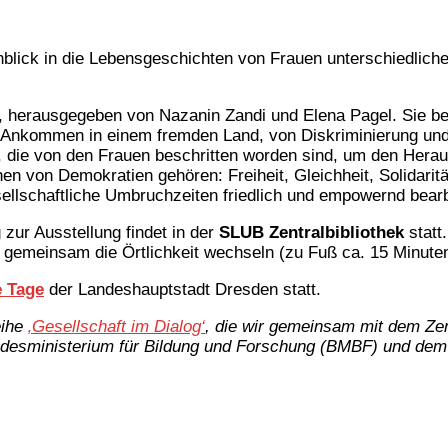
k in die Lebensgeschichten von Frauen unterschiedlicher H
, herausgegeben von Nazanin Zandi und Elena Pagel. Sie ber
Ankommen in einem fremden Land, von Diskriminierung und U
 die von den Frauen beschritten worden sind, um den Hera
von Demokratien gehören: Freiheit, Gleichheit, Solidarität 
sellschaftliche Umbruchzeiten friedlich und empowernd bear
 zur Ausstellung findet in der
SLUB Zentralbibliothek
statt
gemeinsam die Örtlichkeit wechseln (zu Fuß ca. 15 Minuten
e Tage
der Landeshauptstadt Dresden statt.
eihe
‚Gesellschaft im Dialog‘
, die wir gemeinsam mit dem Zen
desministerium für Bildung und Forschung (BMBF) und dem